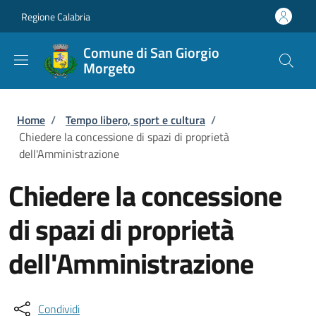
Salta al contenuto principale
Skip to footer content
Regione Calabria
Comune di San Giorgio
Morgeto
Briciole di pane
Home
/
Tempo libero, sport e cultura
/
Chiedere la concessione di spazi di proprietà
dell'Amministrazione
Chiedere la concessione
di spazi di proprietà
dell'Amministrazione
Condividi