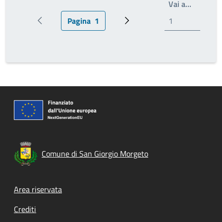
Write th
Vai a…
Pagina
1
Pagina precedente
Pagina attuale
Prossima pagina
Comune di San Giorgio Morgeto
Footer menu
Area riservata
Crediti