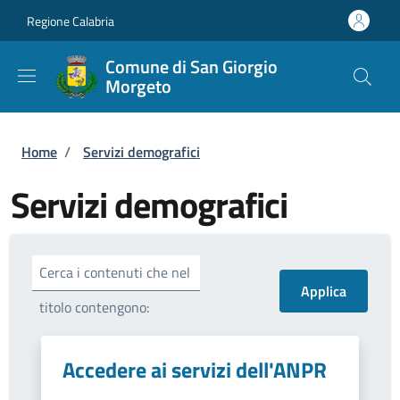
Salta al contenuto principale
Skip to footer content
Regione Calabria
Comune di San Giorgio
Morgeto
Briciole di pane
Home
/
Servizi demografici
Servizi demografici
Cerca i contenuti che nel
titolo contengono:
Accedere ai servizi dell'ANPR