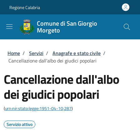
Salta al contenuto principale
Skip to footer content
Regione Calabria
Comune di San Giorgio
Morgeto
Briciole di pane
Home
/
Servizi
/
Anagrafe e stato civile
/
Cancellazione dall'albo dei giudici popolari
Cancellazione dall'albo
dei giudici popolari
(
urn:nir:stato:legge:1951-04-10;287
)
Servizio attivo