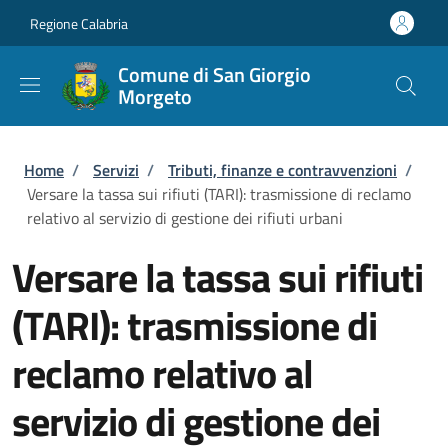
Salta al contenuto principale
Skip to footer content
Regione Calabria
Comune di San Giorgio
Morgeto
Briciole di pane
Home
/
Servizi
/
Tributi, finanze e contravvenzioni
/
Versare la tassa sui rifiuti (TARI): trasmissione di reclamo
relativo al servizio di gestione dei rifiuti urbani
Versare la tassa sui rifiuti
(TARI): trasmissione di
reclamo relativo al
servizio di gestione dei