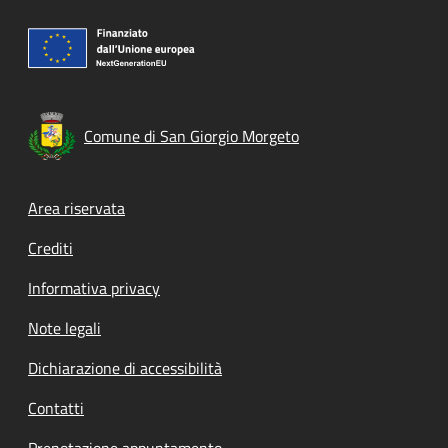
Comune di San Giorgio Morgeto
Footer menu
Area riservata
Crediti
Informativa privacy
Note legali
Dichiarazione di accessibilità
Contatti
Prenotazione appuntamento