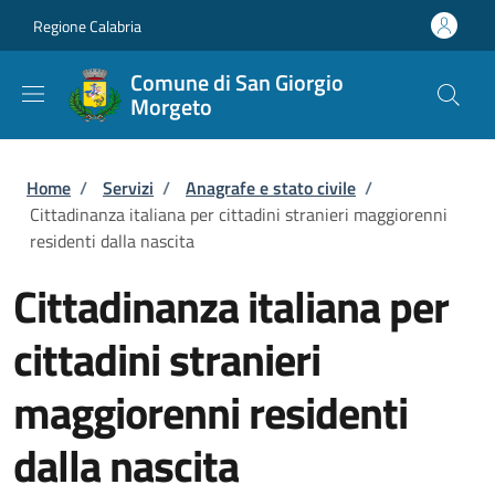
Salta al contenuto principale
Skip to footer content
Regione Calabria
Comune di San Giorgio
Morgeto
Briciole di pane
Home
/
Servizi
/
Anagrafe e stato civile
/
Cittadinanza italiana per cittadini stranieri maggiorenni
residenti dalla nascita
Cittadinanza italiana per
cittadini stranieri
maggiorenni residenti
dalla nascita