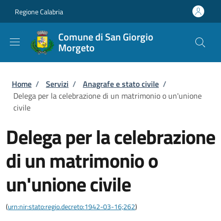
Salta al contenuto principale
Skip to footer content
Regione Calabria
Comune di San Giorgio
Morgeto
Briciole di pane
Home
/
Servizi
/
Anagrafe e stato civile
/
Delega per la celebrazione di un matrimonio o un'unione
civile
Delega per la celebrazione
di un matrimonio o
un'unione civile
(
urn:nir:stato:regio.decreto:1942-03-16;262
)