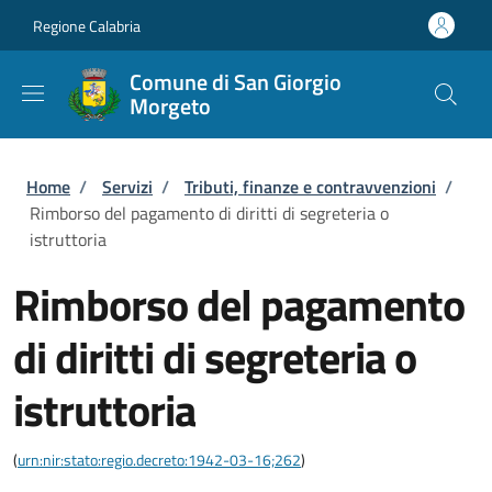
Salta al contenuto principale
Skip to footer content
Regione Calabria
Comune di San Giorgio
Morgeto
Briciole di pane
Home
/
Servizi
/
Tributi, finanze e contravvenzioni
/
Rimborso del pagamento di diritti di segreteria o
istruttoria
Rimborso del pagamento
di diritti di segreteria o
istruttoria
(
urn:nir:stato:regio.decreto:1942-03-16;262
)