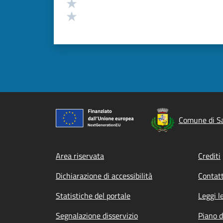
Valuta 2 stelle su 5
Valuta 1 stelle su 5
Comune di Sa
Footer menu
Area riservata
Crediti
Dichiarazione di accessibilità
Contatt
Statistiche del portale
Leggi l
Segnalazione disservizio
Piano d