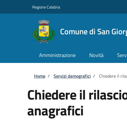
Salta al contenuto principale
Skip to footer content
Regione Calabria
Comune di San Gior
Amministrazione
Novità
Serv
Briciole di pane
Home
/
Servizi demografici
/
Chiedere il rila
Chiedere il rilascio
anagrafici