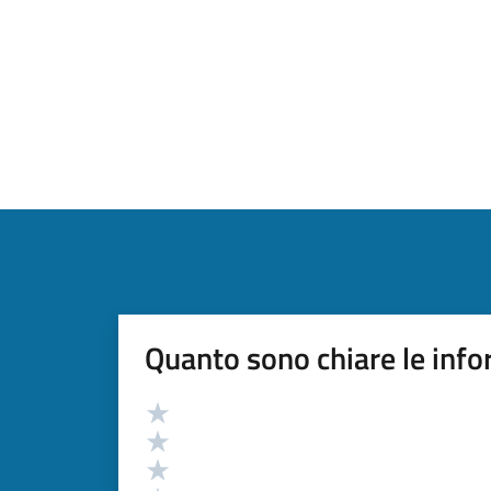
Quanto sono chiare le info
Valutazione
Valuta 5 stelle su 5
Valuta 4 stelle su 5
Valuta 3 stelle su 5